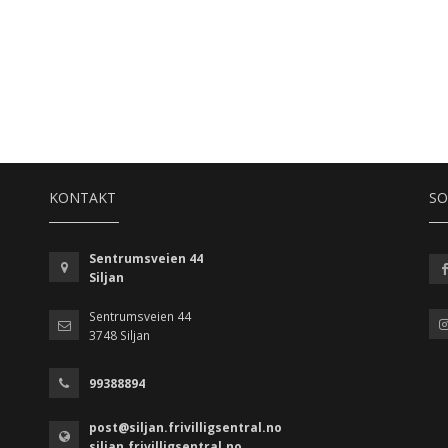
KONTAKT
SO
Sentrumsveien 44
Siljan
Sentrumsveien 44
3748 Siljan
99388894
post@siljan.frivilligsentral.no
siljan.frivilligsentral.no