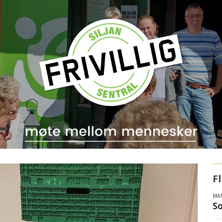
F
MAN
S