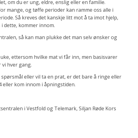
et, om du er ung, eldre, enslig eller en familie.
for mange, og tøffe perioder kan ramme oss alle i
eriode. Så kreves det kanskje litt mot å ta imot hjelp,
n i dette, kommer innom.
entralen, så kan man plukke det man selv ønsker og
 uke, ettersom hvilke mat vi får inn, men basisvarer
 vi hver gang.
ørsmål eller vil ta en prat, er det bare å ringe eller
94 eller kom innom i åpningstiden.
entralen i Vestfold og Telemark, Siljan Røde Kors