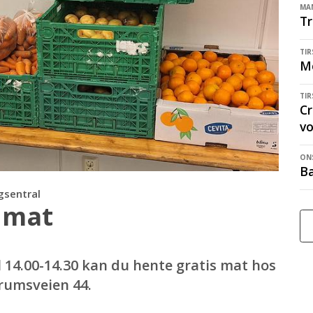
MAN
Tr
TIR
M
TIR
Cr
v
ONS
Ba
ligsentral
 mat
 14.00-14.30 kan du hente gratis mat hos
ntrumsveien 44.