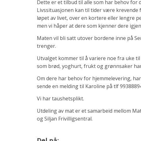
Dette er et tilbud til alle som har behov for d
Livssituasjonen kan til tider være krevende 
løpet av livet, over en kortere eller lengre p
men vi håper at dere som kjenner dere igje
Maten vil bli satt utover bordene inne på S
trenger.
Utvalget kommer til å variere noe fra uke til
som brød, yoghurt, frukt og grønnsaker har
Om dere har behov for hjemmelevering, har sp
sende en melding til Karoline på tlf 993888
Vi har taushetsplikt.
Utdeling av mat er et samarbeid mellom Mats
og Siljan Frivilligsentral.
Del på: