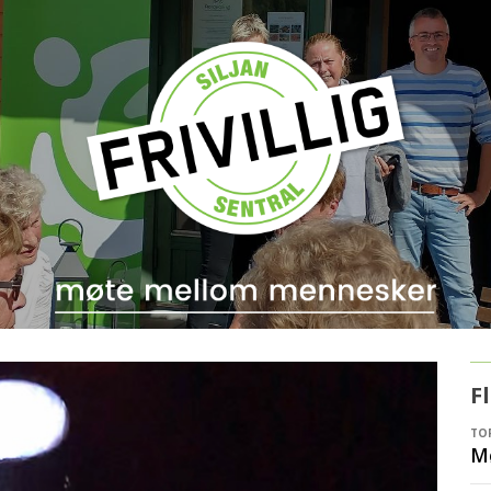
F
TOR
Mø