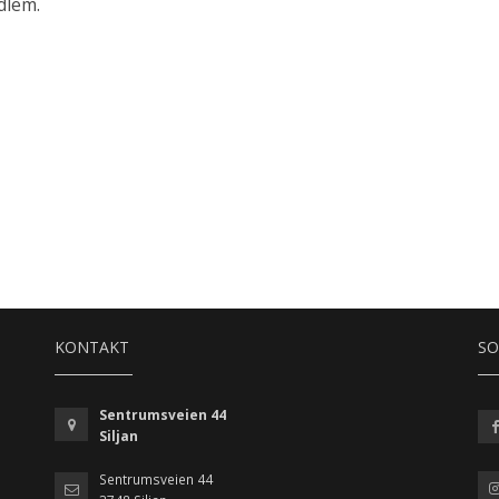
edlem.
KONTAKT
SO
Sentrumsveien 44
Siljan
Sentrumsveien 44