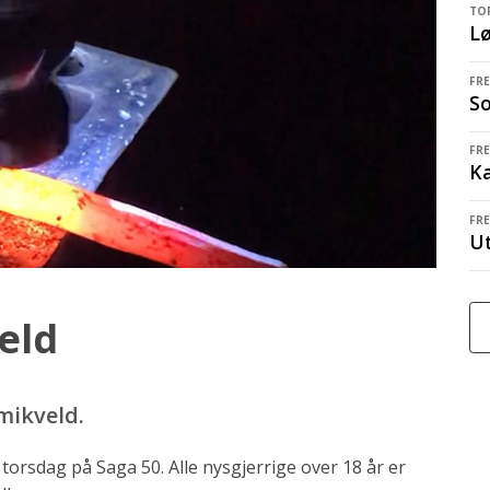
TOR
L
FRE
S
FRE
K
FRE
Ut
eld
mikveld.
torsdag på Saga 50. Alle nysgjerrige over 18 år er